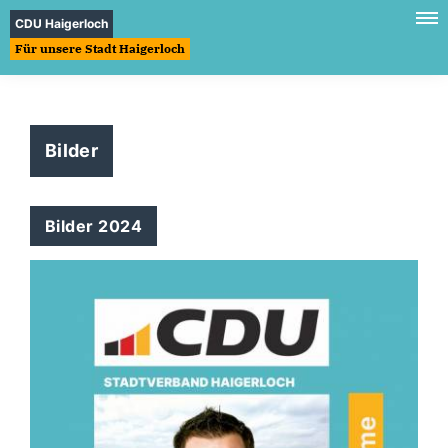
CDU Haigerloch
Für unsere Stadt Haigerloch
Bilder
Bilder 2024