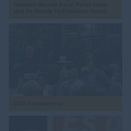
Günther-Martin Pauli, Peter Hauk
und Dr. Nicole Hoffmeister-Kraut
CDU Familienfest