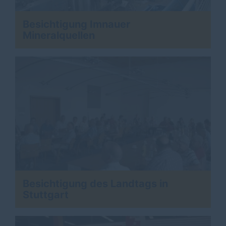
Besichtigung Imnauer
Mineralquellen
Besichtigung des Landtags in
Stuttgart