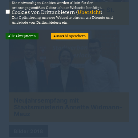
Die notwendigen Cookies werden allein für den
ordnungsgemäßen Gebrauch der Webseite benötigt.
Besichtigung Altenpflegeheim St.
Cookies von Drittanbietern (
Übersicht
)
Josef
Zur Optimierung unserer Webseite binden wir Dienste und
Angebote von Drittanbietern ein.
Alle akzeptieren
Auswahl speichern
Neujahrsempfang mit
Staatsministerin Annette Widmann-
Mauz
Bilder 2018